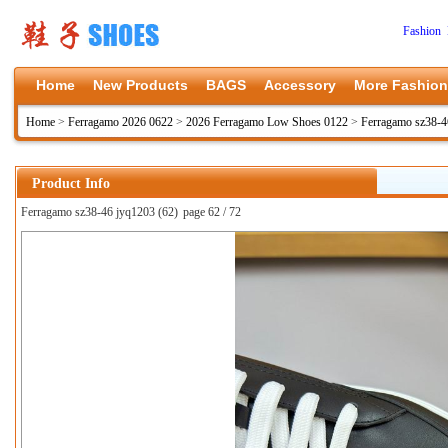
Fashion 
Home
New Products
BAGS
Accessory
More Fashion
Home
>
Ferragamo 2026 0622
>
2026 Ferragamo Low Shoes 0122
>
Ferragamo sz38-4
Product Info
Ferragamo sz38-46 jyq1203 (62)
page 62 / 72
上一张