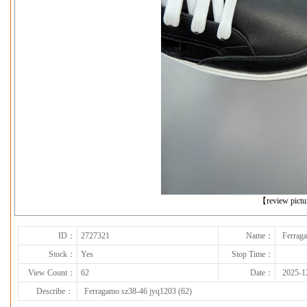
下一张
【review pict
ID：
2727321
Name：
Ferrag
Stock：
Yes
Stop Time：
View Count：
62
Date：
2025-1
Describe：
Ferragamo sz38-46 jyq1203 (62)