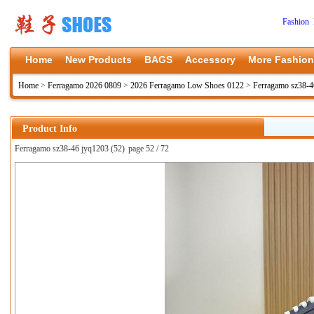
Fashion 
Home
New Products
BAGS
Accessory
More Fashion
Home
>
Ferragamo 2026 0809
>
2026 Ferragamo Low Shoes 0122
>
Ferragamo sz38-4
Product Info
Ferragamo sz38-46 jyq1203 (52)
page 52 / 72
上一张