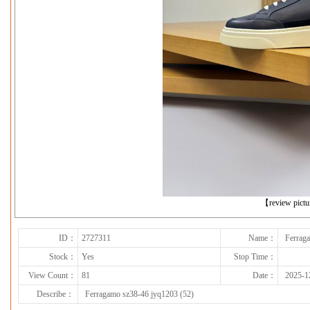
下一张
【review pict
ID：
2727311
Name：
Ferrag
Stock：
Yes
Stop Time：
View Count：
81
Date：
2025-1
Describe：
Ferragamo sz38-46 jyq1203 (52)