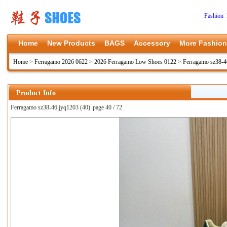
Fashion 
Home
New Products
BAGS
Accessory
More Fashion
Home
>
Ferragamo 2026 0622
>
2026 Ferragamo Low Shoes 0122
>
Ferragamo sz38-4
Product Info
Ferragamo sz38-46 jyq1203 (40)
page 40 / 72
上一张