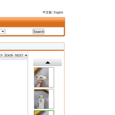
中文版
|
English
EV
ZOOM
NEXT