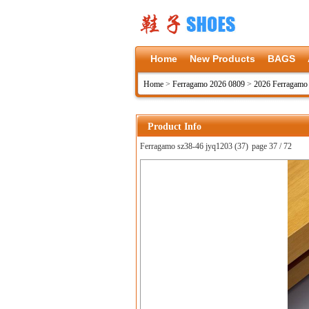
Home
New Products
BAGS
Home
>
Ferragamo 2026 0809
>
2026 Ferragamo
Product Info
Ferragamo sz38-46 jyq1203 (37)
page 37 / 72