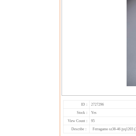
ID：
2727296
Stock：
Yes
View Count：
95
Describe：
Ferragamo sz38-46 jyq1203 (