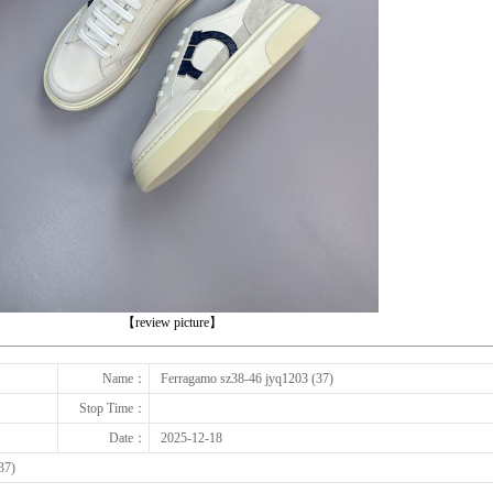
下一张
【review picture】
Name：
Ferragamo sz38-46 jyq1203 (37)
Stop Time：
Date：
2025-12-18
37)