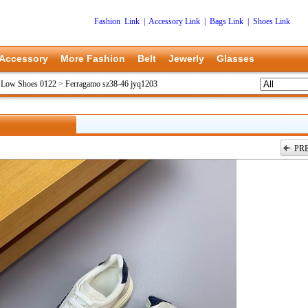
Fashion Link
|
Accessory Link
|
Bags Link
|
Shoes Link
Accessory
More Fashion
Belt
Jewerly
Glasses
 Low Shoes 0122
>
Ferragamo sz38-46 jyq1203
PR
上一张