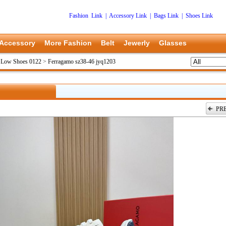
Fashion Link
|
Accessory Link
|
Bags Link
|
Shoes Link
Accessory
More Fashion
Belt
Jewerly
Glasses
 Low Shoes 0122
>
Ferragamo sz38-46 jyq1203
PR
上一张