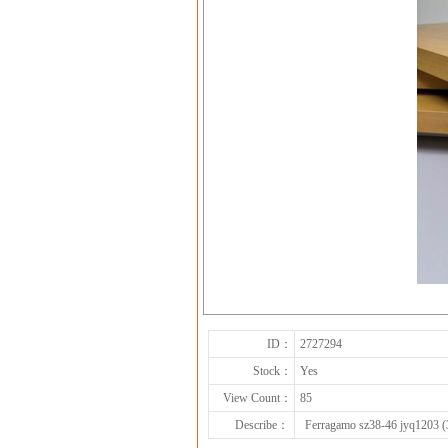
ID：
2727294
Stock：
Yes
View Count：
85
Describe：
Ferragamo sz38-46 jyq1203 (