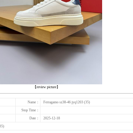
下一张
【review picture】
Name：
Ferragamo sz38-46 jyq1203 (35)
Stop Time：
Date：
2025-12-18
35)