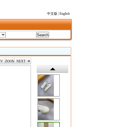
中文版
|
English
EV
ZOOM
NEXT