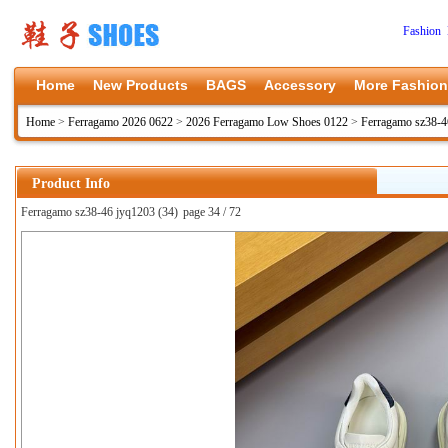
Fashion 
Home
New Products
BAGS
Accessory
More Fashion
Home
>
Ferragamo 2026 0622
>
2026 Ferragamo Low Shoes 0122
>
Ferragamo sz38-4
Product Info
Ferragamo sz38-46 jyq1203 (34)
page 34 / 72
上一张