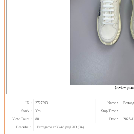
下一张
【review pict
ID：
2727293
Name：
Ferrag
Stock：
Yes
Stop Time：
View Count：
80
Date：
2025-1
Describe：
Ferragamo sz38-46 jyq1203 (34)