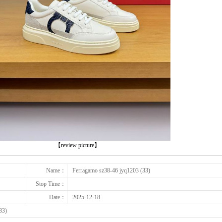
下一张
【review picture】
Name：
Ferragamo sz38-46 jyq1203 (33)
Stop Time：
Date：
2025-12-18
33)