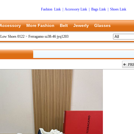
Fashion Link
|
Accessory Link
|
Bags Link
|
Shoes Link
Accessory
More Fashion
Belt
Jewerly
Glasses
 Low Shoes 0122
>
Ferragamo sz38-46 jyq1203
PR
上一张