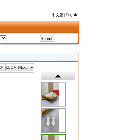
中文版
|
English
EV
ZOOM
NEXT