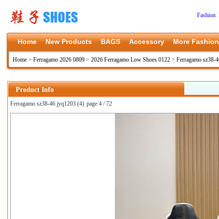
Fashion 
Home
New Products
BAGS
Accessory
More Fashion
Home
>
Ferragamo 2026 0809
>
2026 Ferragamo Low Shoes 0122
>
Ferragamo sz38-4
Product Info
Ferragamo sz38-46 jyq1203 (4)
page 4 / 72
上一张