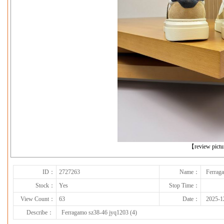
下一张
【review pict
ID：
2727263
Name：
Ferrag
Stock：
Yes
Stop Time：
View Count：
63
Date：
2025-1
Describe：
Ferragamo sz38-46 jyq1203 (4)