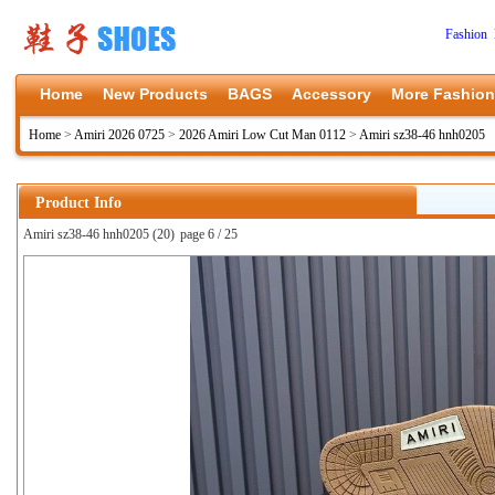
Fashion 
Home
New Products
BAGS
Accessory
More Fashion
Home
>
Amiri 2026 0725
>
2026 Amiri Low Cut Man 0112
>
Amiri sz38-46 hnh0205
Product Info
Amiri sz38-46 hnh0205 (20)
page 6 / 25
上一张