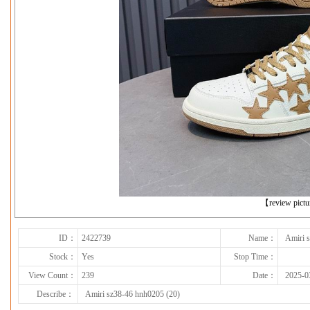
下一张
【review pict
ID：
2422739
Name：
Amiri 
Stock：
Yes
Stop Time：
View Count：
239
Date：
2025-0
Describe：
Amiri sz38-46 hnh0205 (20)