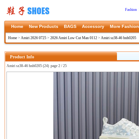
Fashion 
Home
New Products
BAGS
Accessory
More Fashion
Home
>
Amiri 2026 0725
>
2026 Amiri Low Cut Man 0112
>
Amiri sz38-46 hnh0205
Product Info
Amiri sz38-46 hnh0205 (24)
page 2 / 25
上一张