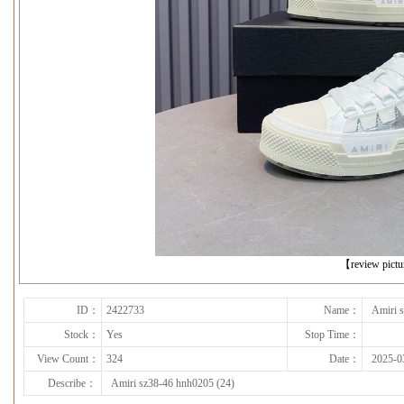
下一张
【review pict
ID：
2422733
Name：
Amiri 
Stock：
Yes
Stop Time：
View Count：
324
Date：
2025-0
Describe：
Amiri sz38-46 hnh0205 (24)