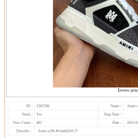
下一张
【review pict
ID：
2365706
Name：
Amiri 
Stock：
Yes
Stop Time：
View Count：
463
Date：
2025-0
Describe：
Amiri sz38-46 hnh0204 27