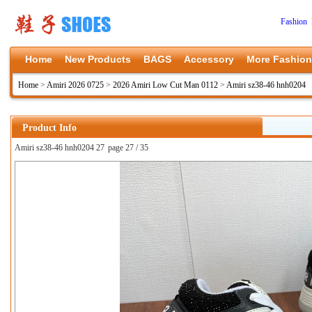
Fashion 
Home
New Products
BAGS
Accessory
More Fashion
Home
>
Amiri 2026 0725
>
2026 Amiri Low Cut Man 0112
>
Amiri sz38-46 hnh0204
Product Info
Amiri sz38-46 hnh0204 27
page 27 / 35
上一张