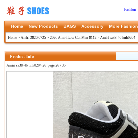
Fashion 
Home
New Products
BAGS
Accessory
More Fashion
Home
>
Amiri 2026 0725
>
2026 Amiri Low Cut Man 0112
>
Amiri sz38-46 hnh0204
Product Info
Amiri sz38-46 hnh0204 26
page 26 / 35
上一张