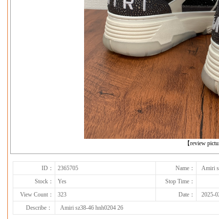
下一张
【review pict
ID：
2365705
Name：
Amiri 
Stock：
Yes
Stop Time：
View Count：
323
Date：
2025-0
Describe：
Amiri sz38-46 hnh0204 26