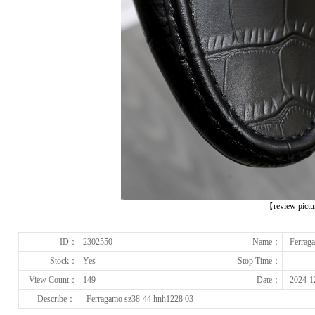
下一张
【review pict
ID：
2302550
Name：
Ferrag
Stock：
Yes
Stop Time：
View Count：
149
Date：
2024-1
Describe：
Ferragamo sz38-44 hnh1228 03