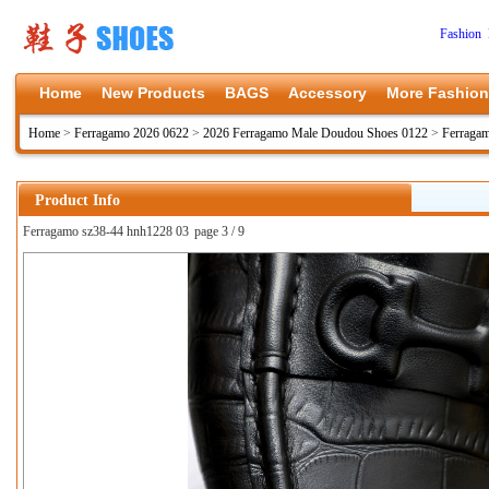
Fashion 
Home
New Products
BAGS
Accessory
More Fashion
Home
>
Ferragamo 2026 0622
>
2026 Ferragamo Male Doudou Shoes 0122
>
Ferraga
Product Info
Ferragamo sz38-44 hnh1228 03
page 3 / 9
上一张