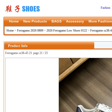
Fashion 
Home
New Products
BAGS
Accessory
More Fashion
Home
>
Ferragamo 2026 0809
>
2026 Ferragamo Low Shoes 0122
>
Ferragamo sz38-4
Product Info
Ferragamo sz38-45 21
page 21 / 25
上一张