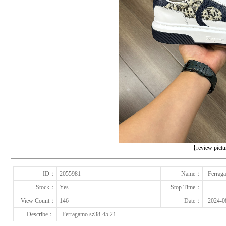
下一张
【review pict
ID：
2055981
Name：
Ferrag
Stock：
Yes
Stop Time：
View Count：
146
Date：
2024-0
Describe：
Ferragamo sz38-45 21