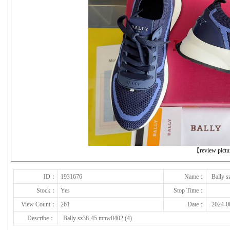
下一张
【review pict
ID：
1931676
Name：
Bally 
Stock：
Yes
Stop Time：
View Count：
261
Date：
2024-0
Describe：
Bally sz38-45 mnw0402 (4)