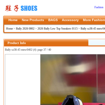
Fashion 
Home
New Products
BAGS
Accessory
More Fashion
Home
>
Bally 2026 0802
>
2026 Bally Low Top Sneakers 0115
>
Bally sz38-45 mnw0
Product Info
Bally sz38-45 mnw0402 (4)
page 37 / 40
上一张