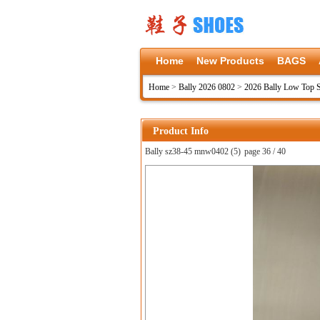
Home
New Products
BAGS
Home
>
Bally 2026 0802
>
2026 Bally Low Top 
Product Info
Bally sz38-45 mnw0402 (5)
page 36 / 40