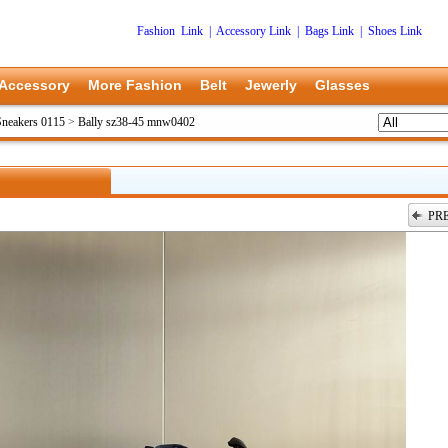
Fashion Link
|
Accessory Link
|
Bags Link
|
Shoes Link
Accessory
More Fashion
Belt
Jewerly
Glasses
Sneakers 0115
>
Bally sz38-45 mnw0402
PR
上一张