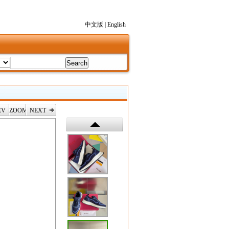
中文版
|
English
EV
ZOOM
NEXT