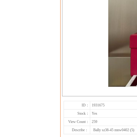
ID：
1931675
Stock：
Yes
View Count：
259
Describe：
Bally sz38-45 mnw0402 (5)