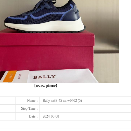
下一张
【review picture】
Name：
Bally sz38-45 mnw0402 (5)
Stop Time：
Date：
2024-06-08