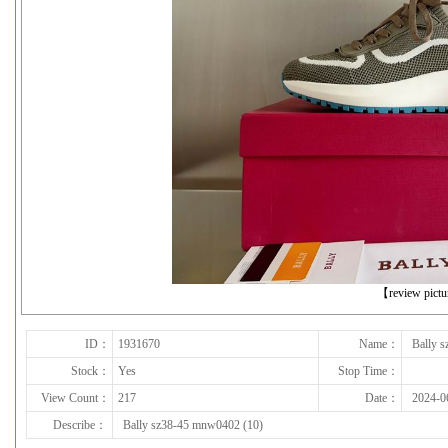
下一张
【review pict
ID：
1931670
Name：
Bally 
Stock：
Yes
Stop Time：
View Count：
217
Date：
2024-0
Describe：
Bally sz38-45 mnw0402 (10)