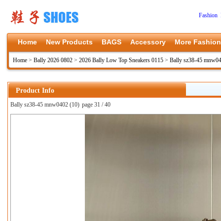
Fashion 
Home
New Products
BAGS
Accessory
More Fashion
Home
>
Bally 2026 0802
>
2026 Bally Low Top Sneakers 0115
>
Bally sz38-45 mnw0
Product Info
Bally sz38-45 mnw0402 (10)
page 31 / 40
上一张