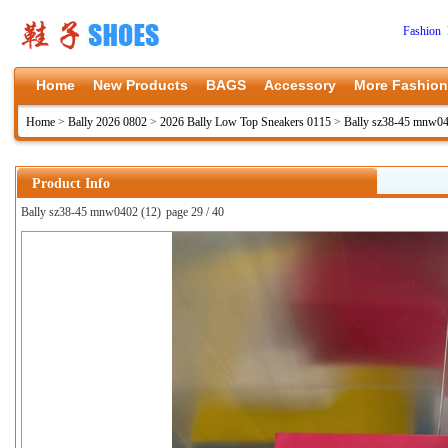
Fashion 
Home
New Products
BAGS
Accessory
More Fashion
Home
>
Bally 2026 0802
>
2026 Bally Low Top Sneakers 0115
>
Bally sz38-45 mnw0
Product Info
Bally sz38-45 mnw0402 (12)
page 29 / 40
上一张