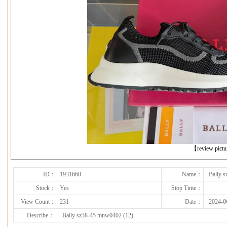
下一张
【review pict
ID：
1931668
Name：
Bally 
Stock：
Yes
Stop Time：
View Count：
231
Date：
2024-0
Describe：
Bally sz38-45 mnw0402 (12)