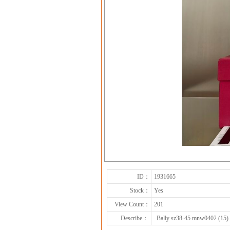
ID：
1931665
Stock：
Yes
View Count：
201
Describe：
Bally sz38-45 mnw0402 (15)