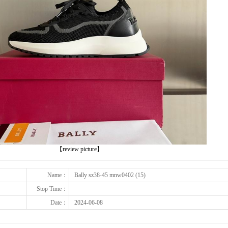
下一张
【review picture】
Name：
Bally sz38-45 mnw0402 (15)
Stop Time：
Date：
2024-06-08