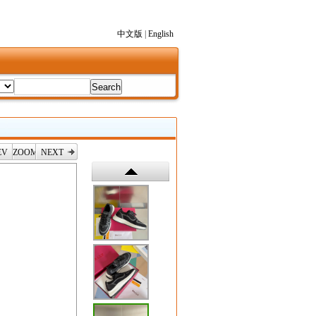
中文版
|
English
EV
ZOOM
NEXT