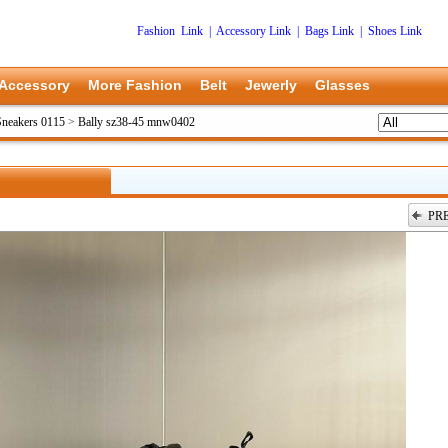
Fashion Link
|
Accessory Link
|
Bags Link
|
Shoes Link
Accessory
More Fashion
Belt
Jewerly
Glasses
Sneakers 0115
>
Bally sz38-45 mnw0402
PR
上一张