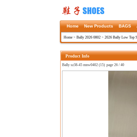
Home
New Products
BAGS
Home
>
Bally 2026 0802
>
2026 Bally Low Top 
Product Info
Bally sz38-45 mnw0402 (15)
page 26 / 40