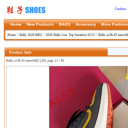
Fashion 
Home
New Products
BAGS
Accessory
More Fashion
Home
>
Bally 2026 0802
>
2026 Bally Low Top Sneakers 0115
>
Bally sz38-45 mnw0
Product Info
Bally sz38-45 mnw0402 (20)
page 21 / 40
上一张