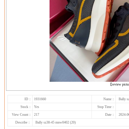
下一张
【review pict
ID：
1931660
Name：
Bally 
Stock：
Yes
Stop Time：
View Count：
217
Date：
2024-0
Describe：
Bally sz38-45 mnw0402 (20)