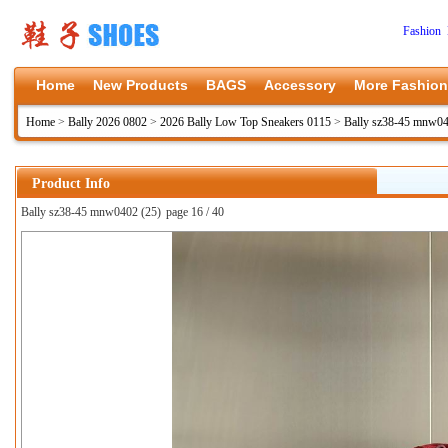
Fashion 
Home
New Products
BAGS
Accessory
More Fashion
Home
>
Bally 2026 0802
>
2026 Bally Low Top Sneakers 0115
>
Bally sz38-45 mnw0
Product Info
Bally sz38-45 mnw0402 (25)
page 16 / 40
上一张