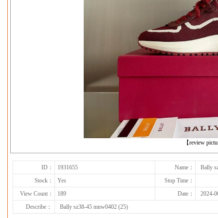
下一张
【review pict
ID：
1931655
Name：
Bally 
Stock：
Yes
Stop Time：
View Count：
189
Date：
2024-0
Describe：
Bally sz38-45 mnw0402 (25)