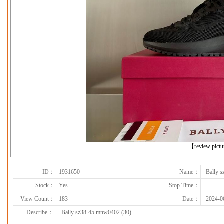
下一张
【review pict
ID：
1931650
Name：
Bally 
Stock：
Yes
Stop Time：
View Count：
183
Date：
2024-0
Describe：
Bally sz38-45 mnw0402 (30)