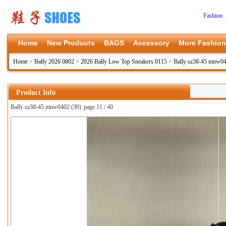
Fashion 
Home
New Products
BAGS
Accessory
More Fashion
Home
>
Bally 2026 0802
>
2026 Bally Low Top Sneakers 0115
>
Bally sz38-45 mnw0
Product Info
Bally sz38-45 mnw0402 (30)
page 11 / 40
上一张