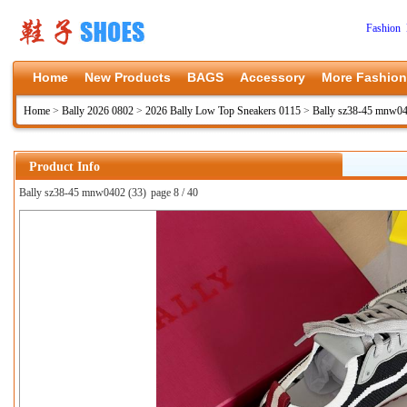
Fashion 
Home
New Products
BAGS
Accessory
More Fashion
Home
>
Bally 2026 0802
>
2026 Bally Low Top Sneakers 0115
>
Bally sz38-45 mnw0
Product Info
Bally sz38-45 mnw0402 (33)
page 8 / 40
上一张