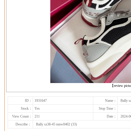
下一张
【review pict
ID：
1931647
Name：
Bally 
Stock：
Yes
Stop Time：
View Count：
211
Date：
2024-0
Describe：
Bally sz38-45 mnw0402 (33)