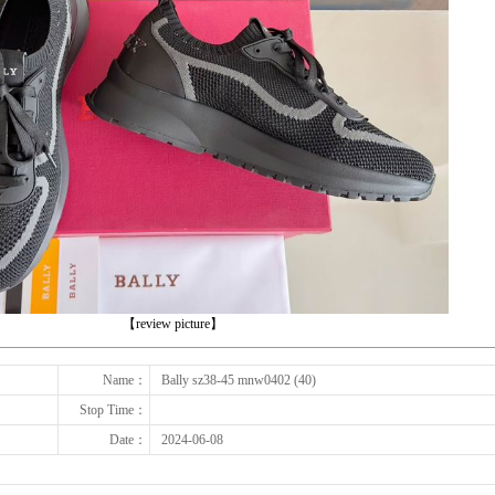
下一张
【review picture】
Name：
Bally sz38-45 mnw0402 (40)
Stop Time：
Date：
2024-06-08