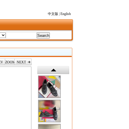
中文版
|
English
EV
ZOOM
NEXT