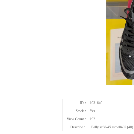
ID：
1931640
Stock：
Yes
View Count：
192
Describe：
Bally sz38-45 mnw0402 (40)