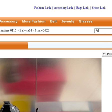
Fashion Link
|
Accessory Link
|
Bags Link
|
Shoes Link
Accessory
More Fashion
Belt
Jewerly
Glasses
Sneakers 0115
>
Bally sz38-45 mnw0402
PR
上一张