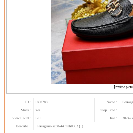
下一张
【review pict
ID：
1806788
Name：
Ferrag
Stock：
Yes
Stop Time：
View Count：
170
Date：
2024-0
Describe：
Ferragamo sz38-44 mnh0302 (1)