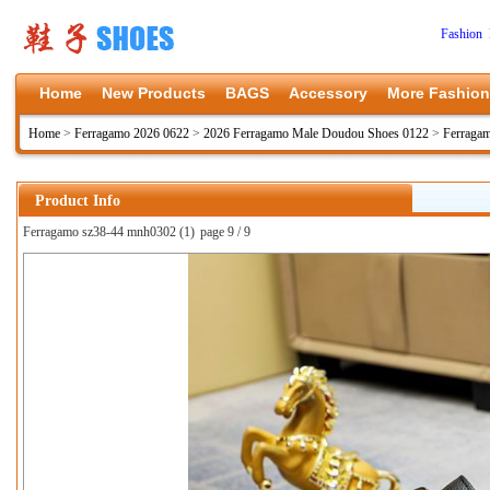
Fashion 
Home
New Products
BAGS
Accessory
More Fashion
Home
>
Ferragamo 2026 0622
>
2026 Ferragamo Male Doudou Shoes 0122
>
Ferraga
Product Info
Ferragamo sz38-44 mnh0302 (1)
page 9 / 9
上一张