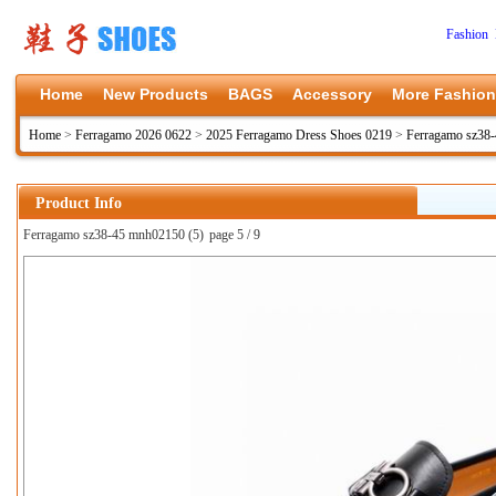
Fashion 
Home
New Products
BAGS
Accessory
More Fashion
Home
>
Ferragamo 2026 0622
>
2025 Ferragamo Dress Shoes 0219
>
Ferragamo sz38
Product Info
Ferragamo sz38-45 mnh02150 (5)
page 5 / 9
上一张