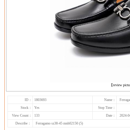
下一张
【review pict
ID：
1803693
Name：
Ferrag
Stock：
Yes
Stop Time：
View Count：
133
Date：
2024-0
Describe：
Ferragamo sz38-45 mnh02150 (5)