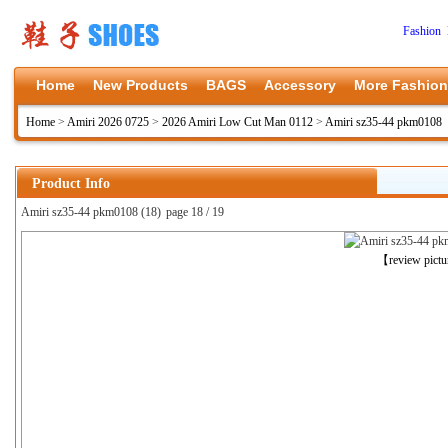
Fashion 
Home
New Products
BAGS
Accessory
More Fashion
Home
>
Amiri 2026 0725
>
2026 Amiri Low Cut Man 0112
>
Amiri sz35-44 pkm0108
Product Info
Amiri sz35-44 pkm0108 (18)
page 18 / 19
上一张
【review pict