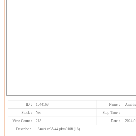
下一张
ID：
1544168
Name：
Amiri 
Stock：
Yes
Stop Time：
View Count：
218
Date：
2024-0
Describe：
Amiri sz35-44 pkm0108 (18)