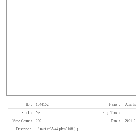
下一张
ID：
1544152
Name：
Amiri 
Stock：
Yes
Stop Time：
View Count：
209
Date：
2024-0
Describe：
Amiri sz35-44 pkm0108 (1)