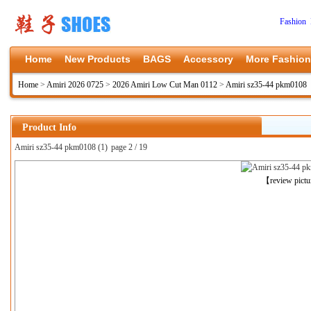
Fashion 
Home
New Products
BAGS
Accessory
More Fashion
Home
>
Amiri 2026 0725
>
2026 Amiri Low Cut Man 0112
>
Amiri sz35-44 pkm0108
Product Info
Amiri sz35-44 pkm0108 (1)
page 2 / 19
上一张
【review pict