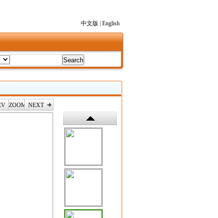
中文版
|
English
EV
ZOOM
NEXT