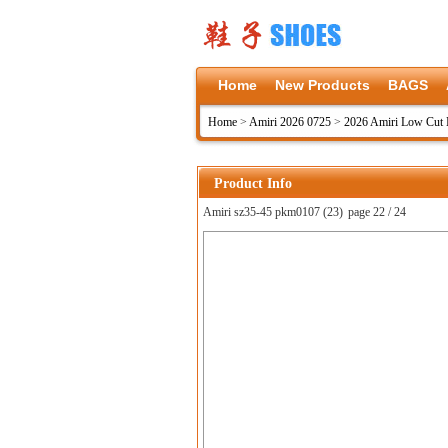
Home
New Products
BAGS
Home
>
Amiri 2026 0725
>
2026 Amiri Low Cut
Product Info
Amiri sz35-45 pkm0107 (23)
page 22 / 24