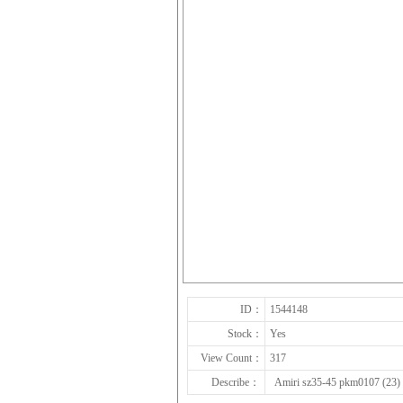
ID：
1544148
Stock：
Yes
View Count：
317
Describe：
Amiri sz35-45 pkm0107 (23)