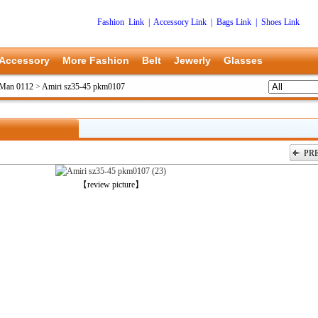
Fashion Link
|
Accessory Link
|
Bags Link
|
Shoes Link
Accessory
More Fashion
Belt
Jewerly
Glasses
 Man 0112
>
Amiri sz35-45 pkm0107
PR
上一张
【review picture】