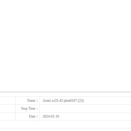
下一张
Name：
Amiri sz35-45 pkm0107 (23)
Stop Time：
Date：
2024-01-16