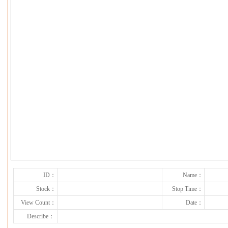
下一张
ID：
Name：
Stock：
Stop Time：
View Count：
Date：
Describe：