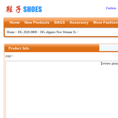
Fashion 
Home
New Products
BAGS
Accessory
More Fashion
Home
>
DG 2026 0809
>
DG slippers Nov Woman Ts
>
Product Info
page /
上一张
【review pict