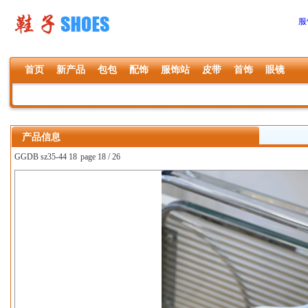
服
首页
新产品
包包
配饰
服饰站
皮带
首饰
眼镜
产品信息
GGDB sz35-44 18
page 18 / 26
上一张