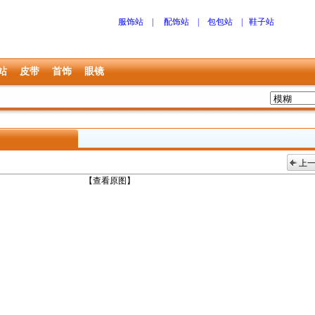
服饰站
|
配饰站
|
包包站
|
鞋子站
站
皮带
首饰
眼镜
上
上一张
【查看原图】