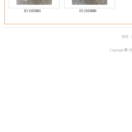
ID:
2103081
ID:
2103080
包包
©
Copyright
20