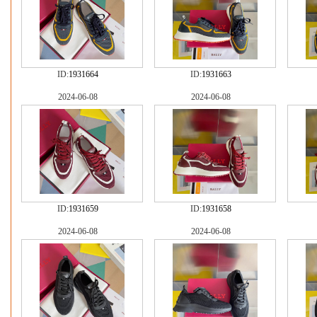
ID:
1931664
ID:
1931663
2024-06-08
2024-06-08
ID:
1931659
ID:
1931658
2024-06-08
2024-06-08