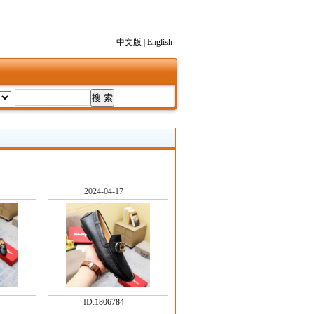
中文版
|
English
2024-04-17
ID:
1806784