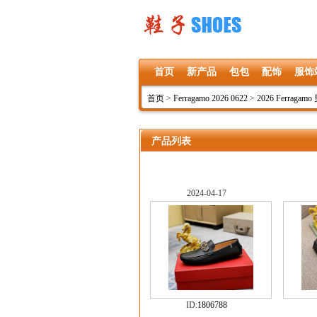
首页
新产品
包包
配饰
服饰
首页
>
Ferragamo 2026 0622
>
2026 Ferragam
产品列表
2024-04-17
ID:
1806788