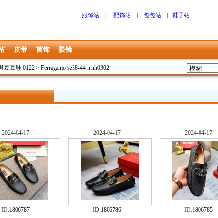
服饰站
|
配饰站
|
包包站
|
鞋子站
站
皮带
首饰
眼镜
o 男豆豆鞋 0122
>
Ferragamo sz38-44 mnh0302
2024-04-17
2024-04-17
2024-04-17
ID:
1806787
ID:
1806786
ID:
1806785