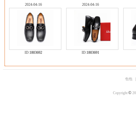
2024-04-16
2024-04-16
ID:
1803692
ID:
1803691
包包
©
Copyright
20