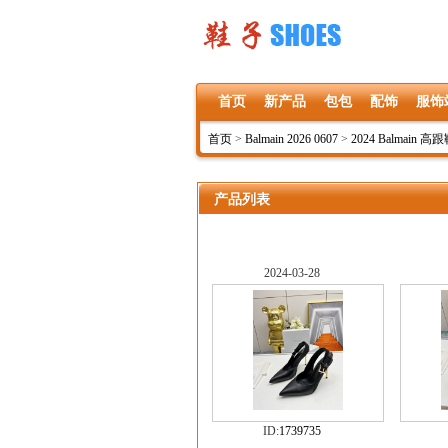
首页
新产品
包包
配饰
服饰
首页
>
Balmain 2026 0607
>
2024 Balmain 高跟
产品列表
2024-03-28
ID:
1739735