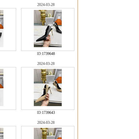
2024-03-28
ID:
1739648
2024-03-28
ID:
1739643
2024-03-28