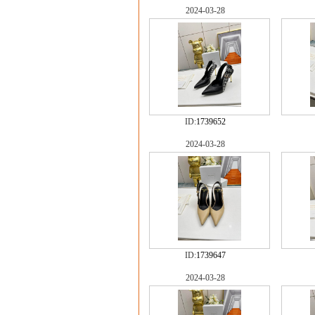
2024-03-28
ID:
1739652
2024-03-28
ID:
1739647
2024-03-28