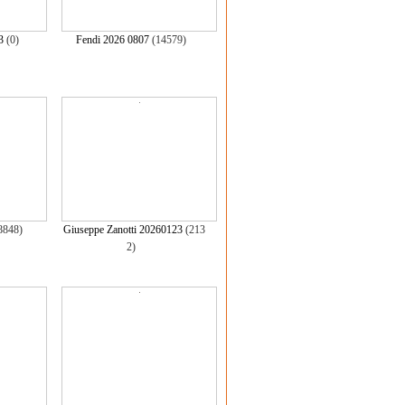
3
(0)
Fendi 2026 0807
(14579)
8848)
Giuseppe Zanotti 20260123
(213
2)