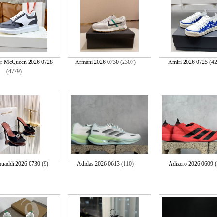
er McQueen 2026 0728
Armani 2026 0730
(2307)
Amiri 2026 0725
(4
(4779)
uaddi 2026 0730
(9)
Adidas 2026 0613
(110)
Adizero 2026 0609
(