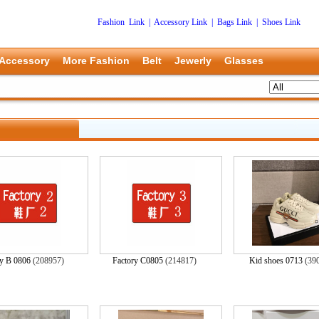
Fashion Link
|
Accessory Link
|
Bags Link
|
Shoes Link
Accessory
More Fashion
Belt
Jewerly
Glasses
ry B 0806
(208957)
Factory C0805
(214817)
Kid shoes 0713
(39