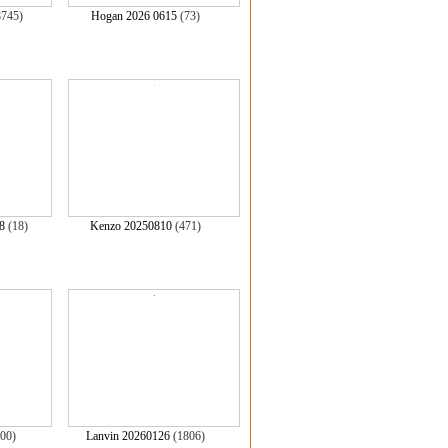
8745)
Hogan 2026 0615
(73)
8
(18)
Kenzo 20250810
(471)
100)
Lanvin 20260126
(1806)