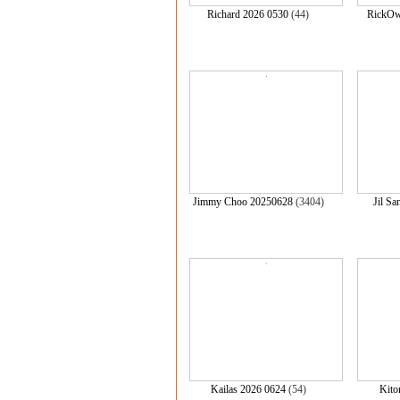
Richard 2026 0530
(44)
RickOw
Jimmy Choo 20250628
(3404)
Jil S
Kailas 2026 0624
(54)
Kito