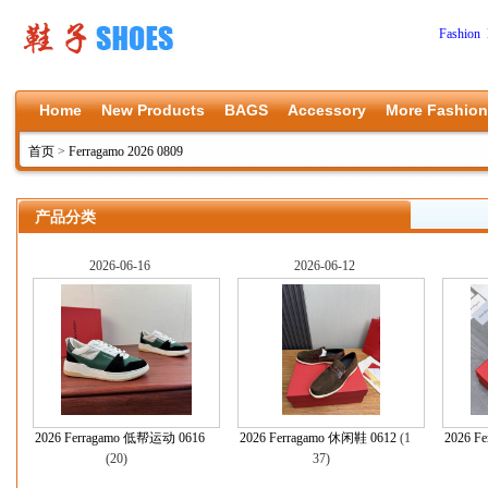
Fashion 
Home
New Products
BAGS
Accessory
More Fashion
首页
>
Ferragamo 2026 0809
产品分类
2026-06-16
2026-06-12
2026 Ferragamo 低帮运动 0616
2026 Ferragamo 休闲鞋 0612
(1
2026 F
(20)
37)