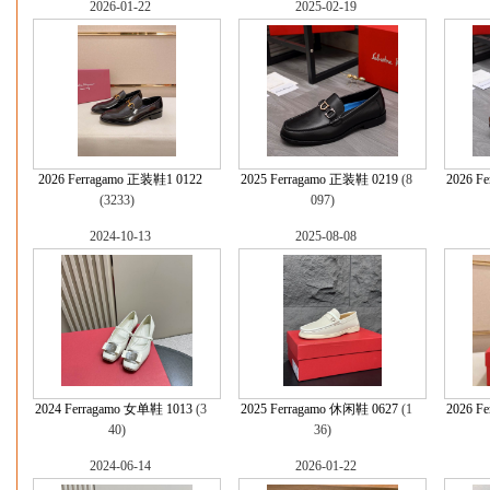
2026-01-22
2025-02-19
2026 Ferragamo 正装鞋1 0122
2025 Ferragamo 正装鞋 0219
(8
2026 F
(3233)
097)
2024-10-13
2025-08-08
2024 Ferragamo 女单鞋 1013
(3
2025 Ferragamo 休闲鞋 0627
(1
2026 F
40)
36)
2024-06-14
2026-01-22