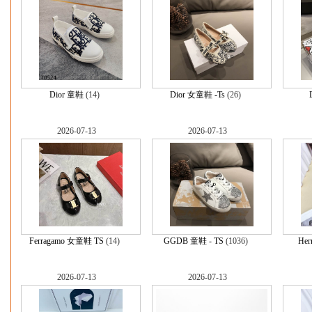
Dior 童鞋
(14)
Dior 女童鞋 -Ts
(26)
2026-07-13
2026-07-13
Ferragamo 女童鞋 TS
(14)
GGDB 童鞋 - TS
(1036)
He
2026-07-13
2026-07-13