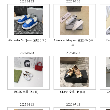
2025-04-13
2025-04-10
Alexander McQueen 童鞋
(336)
Alexander Mcqueen 童鞋 -Ts
(26
Ba
3)
2026-06-03
2026-07-13
BOSS 童鞋 TS
(41)
Chanel 女童 -Ts
(61)
Ce
2025-04-13
2026-07-13