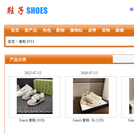
服
首页
新产品
包包
配饰
服饰站
皮带
首饰
眼镜
首页
>
童鞋 0713
产品分类
2025-07-15
2026-07-13
Gucci 童鞋
(918)
Gucci 童鞋 -Ts
(129)
Gu