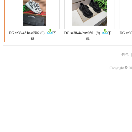
DG sz38-45 hnx0502
(9)
下
DG sz38-44 hnx0501
(9)
下
DG sz39
载
载
包包
©
Copyright
20