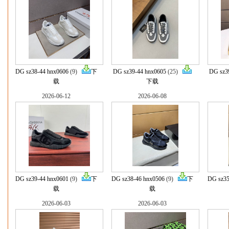
DG sz38-44 hnx0606
(9)
下
DG sz39-44 hnx0605
(25)
DG sz3
载
下载
2026-06-12
2026-06-08
DG sz39-44 hnx0601
(9)
下
DG sz38-46 hnx0506
(9)
下
DG sz35
载
载
2026-06-03
2026-06-03